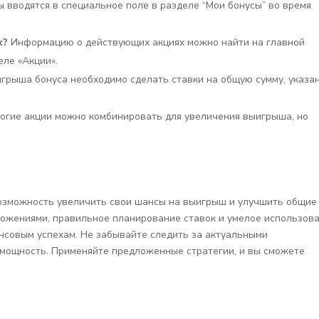
 вводятся в специальное поле в разделе “Мои бонусы” во время
х?
Информацию о действующих акциях можно найти на главной
еле «Акции».
грыша бонуса необходимо сделать ставки на общую сумму, указа
огие акции можно комбинировать для увеличения выигрыша, но
возможность увеличить свои шансы на выигрыш и улучшить общие
ложениями, правильное планирование ставок и умелое использов
нсовым успехам. Не забывайте следить за актуальными
 мощность. Применяйте предложенные стратегии, и вы сможете