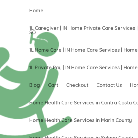
Home
1L Caregiver | IN Home Private Care Services
SO
1L Home Care | IN Home Care Services | Home
1L Private Pay | IN Home Care Services | Hom
Blog
Cart
Checkout
Contact Us
Ho
Home Health Care Services in Contra Costa C
Home Health Care Services in Marin County
Home Health Care Services in Solano County