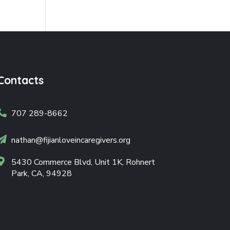
Contacts

707 289-8662

nathan@fijianloveincaregivers.org

5430 Commerce Blvd, Unit 1K, Rohnert
Park, CA, 94928