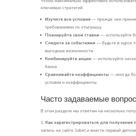
Чтобы максимально эффективно использовать
ключевых стратегий:
Изучите все условия
— прежде чем принима
требованиями по отыгрышу.
Планируйте свои ставки
— используйте бо
Следите за событиями
— будьте в курсе т
выгодные возможности.
Комбинируйте акции
— используйте неско
банка.
Сравнивайте коэффициенты
— иногда бо
условия и коэффициенты.
Часто задаваемые вопрос
В этом разделе мы ответим на несколько попу
Как зарегистрироваться для получения 
запись на сайте 1xbet и внести первый депози