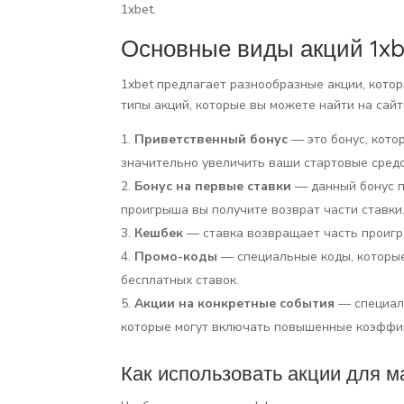
1xbet.
Основные виды акций 1xb
1xbet предлагает разнообразные акции, кото
типы акций, которые вы можете найти на сайт
Приветственный бонус
— это бонус, кото
значительно увеличить ваши стартовые средс
Бонус на первые ставки
— данный бонус по
проигрыша вы получите возврат части ставки
Кешбек
— ставка возвращает часть проигра
Промо-коды
— специальные коды, которые
бесплатных ставок.
Акции на конкретные события
— специаль
которые могут включать повышенные коэффи
Как использовать акции для 