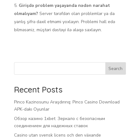
Girişdə problem yaşayanda nədən narahat
olmalıyam?
Server tərəfdən olan problemlər ya da
yanlış şifrə daxil etməmi yoxlayın. Problemi həll edə
bilməsəniz, müştəri dəstəyi ilə əlaqə saxlayın.
Search
Recent Posts
Pinco Kazinosunu Araşdırırıq: Pinco Casino Download
APK-dakı Oyunlar
Обзор казино 1xbet: Зеркало с безопасным
соединением для надежных ставок
Casino utan svensk licens och den växande