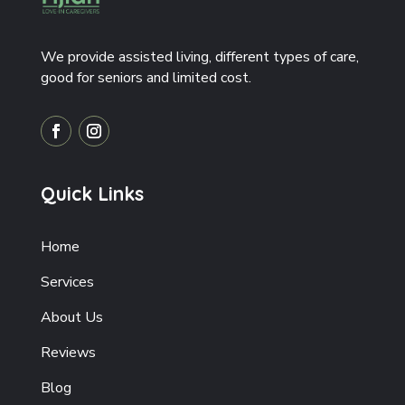
We provide assisted living, different types of care,
good for seniors and limited cost.
Quick Links
Home
Services
About Us
Reviews
Blog