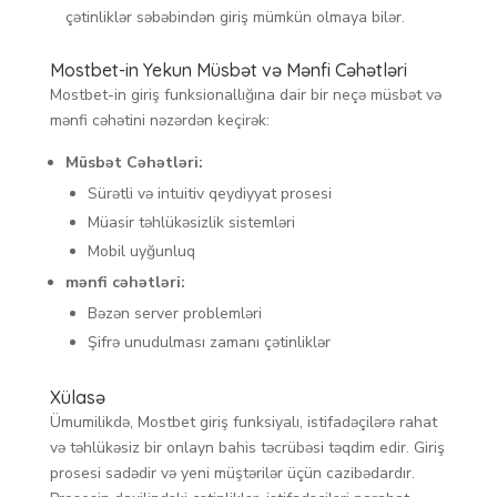
çətinliklər səbəbindən giriş mümkün olmaya bilər.
Mostbet-in Yekun Müsbət və Mənfi Cəhətləri
Mostbet-in giriş funksionallığına dair bir neçə müsbət və
mənfi cəhətini nəzərdən keçirək:
Müsbət Cəhətləri:
Sürətli və intuitiv qeydiyyat prosesi
Müasir təhlükəsizlik sistemləri
Mobil uyğunluq
mənfi cəhətləri:
Bəzən server problemləri
Şifrə unudulması zamanı çətinliklər
Xülasə
Ümumilikdə, Mostbet giriş funksiyalı, istifadəçilərə rahat
və təhlükəsiz bir onlayn bahis təcrübəsi təqdim edir. Giriş
prosesi sadədir və yeni müştərilər üçün cazibədardır.