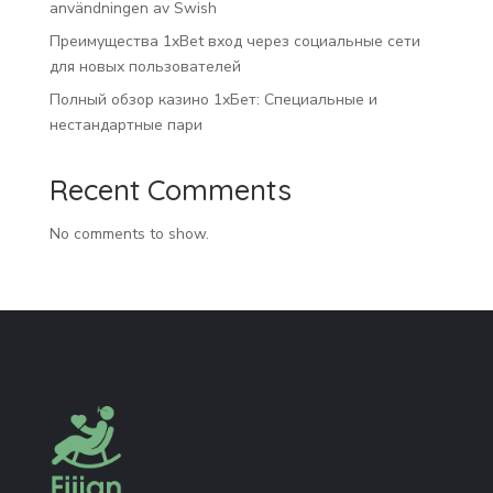
användningen av Swish
Преимущества 1xBet вход через социальные сети
для новых пользователей
Полный обзор казино 1хБет: Специальные и
нестандартные пари
Recent Comments
No comments to show.