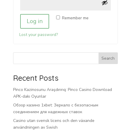
Remember me
Log in
Lost your password?
Search
Recent Posts
Pinco Kazinosunu Araşdırırıq: Pinco Casino Download
APK-dakı Oyunlar
Обзор казино 1xbet: Зеркало с безопасным
соединением для надежных ставок
Casino utan svensk licens och den växande
användningen av Swish