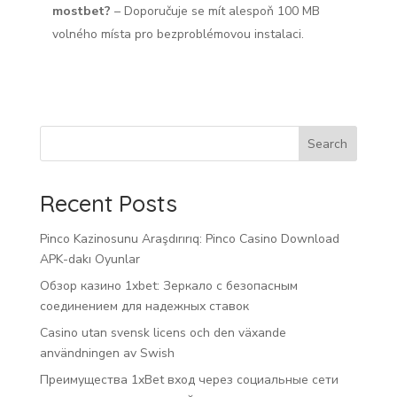
mostbet?
– Doporučuje se mít alespoň 100 MB
volného místa pro bezproblémovou instalaci.
Search
Recent Posts
Pinco Kazinosunu Araşdırırıq: Pinco Casino Download
APK-dakı Oyunlar
Обзор казино 1xbet: Зеркало с безопасным
соединением для надежных ставок
Casino utan svensk licens och den växande
användningen av Swish
Преимущества 1xBet вход через социальные сети