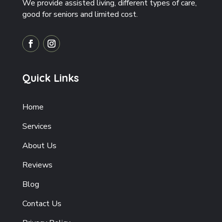
We provide assisted living, different types of care,
good for seniors and limited cost.
Quick Links
Home
Services
About Us
Reviews
Blog
Contact Us