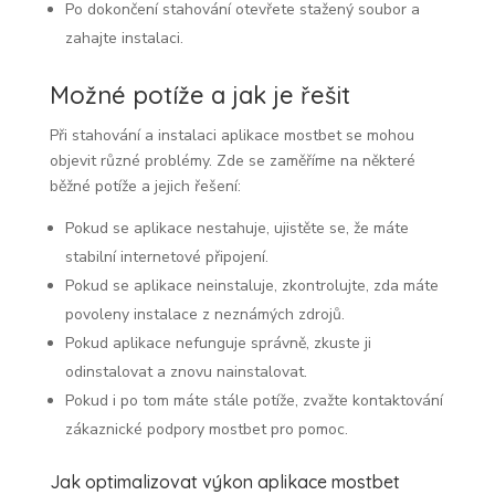
Po dokončení stahování otevřete stažený soubor a
zahajte instalaci.
Možné potíže a jak je řešit
Při stahování a instalaci aplikace mostbet se mohou
objevit různé problémy. Zde se zaměříme na některé
běžné potíže a jejich řešení:
Pokud se aplikace nestahuje, ujistěte se, že máte
stabilní internetové připojení.
Pokud se aplikace neinstaluje, zkontrolujte, zda máte
povoleny instalace z neznámých zdrojů.
Pokud aplikace nefunguje správně, zkuste ji
odinstalovat a znovu nainstalovat.
Pokud i po tom máte stále potíže, zvažte kontaktování
zákaznické podpory mostbet pro pomoc.
Jak optimalizovat výkon aplikace mostbet