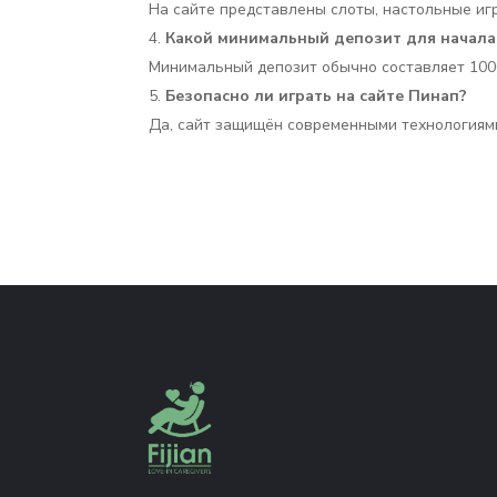
На сайте представлены слоты, настольные игр
Какой минимальный депозит для начала
Минимальный депозит обычно составляет 1000
Безопасно ли играть на сайте Пинап?
Да, сайт защищён современными технологиями