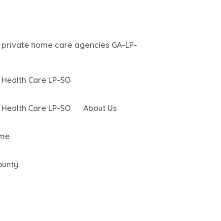
 | private home care agencies GA-LP-
 Health Care LP-SO
e Health Care LP-SO
About Us
me
ounty