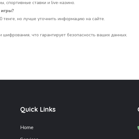
ы, спортивные ставки и live-казино.
 игры?
 тенге, но лучше уточнить информацию на сайте.
 шифрования, что гарантирует безопасность ваших данных.
Quick Links
Home