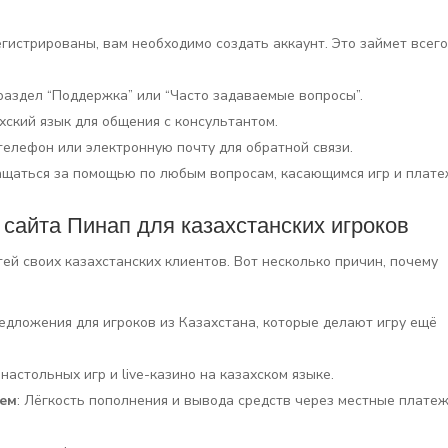
егистрированы, вам необходимо создать аккаунт. Это займет всег
 раздел “Поддержка” или “Часто задаваемые вопросы”.
ахский язык для общения с консультантом.
 телефон или электронную почту для обратной связи.
ращаться за помощью по любым вопросам, касающимся игр и плате
сайта Пинап для казахстанских игроков
ей своих казахстанских клиентов. Вот несколько причин, почему
едложения для игроков из Казахстана, которые делают игру ещё
настольных игр и live-казино на казахском языке.
тем
: Лёгкость пополнения и вывода средств через местные плате