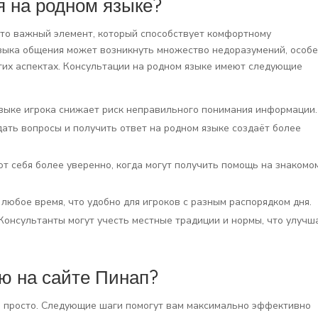
я на родном языке?
это важный элемент, который способствует комфортному
языка общения может возникнуть множество недоразумений, особ
ругих аспектах. Консультации на родном языке имеют следующие
языке игрока снижает риск неправильного понимания информации.
дать вопросы и получить ответ на родном языке создаёт более
ют себя более уверенно, когда могут получить помощь на знакомо
 любое время, что удобно для игроков с разным распорядком дня.
 Консультанты могут учесть местные традиции и нормы, что улучш
ию на сайте Пинап?
ь просто. Следующие шаги помогут вам максимально эффективно