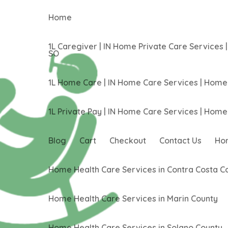
Home
1L Caregiver | IN Home Private Care Services
SO
1L Home Care | IN Home Care Services | Home
1L Private Pay | IN Home Care Services | Hom
Blog
Cart
Checkout
Contact Us
Ho
Home Health Care Services in Contra Costa C
Home Health Care Services in Marin County
Home Health Care Services in Solano County