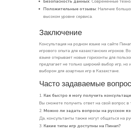
Безопасность данных
: Современные техн
Положительные отзывы
: Наличие большо
высоком уровне сервиса.
Заключение
Консультация на родном языке на сайте Пинап
игрового опыта для казахстанских игроков. 
языке открывает новые горизонты для пользо
предлагает не только широкий выбор игр, но
выбором для азартных игр в Казахстане.
Часто задаваемые вопро
Как быстро я могу получить консультаци
Вы сможете получить ответ на свой вопрос в 
Можно ли задать вопросы на русском я
Да, консультанты также могут общаться на ру
Какие типы игр доступны на Пинап?