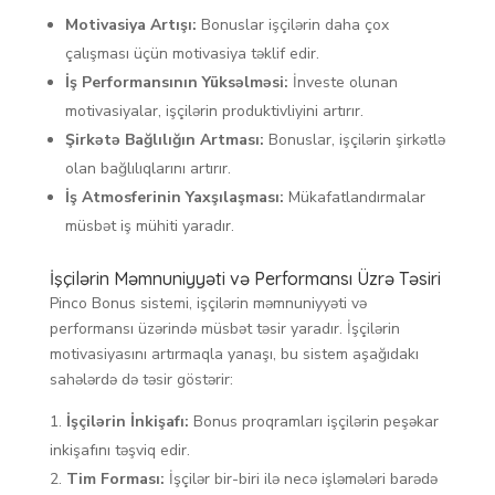
Motivasiya Artışı:
Bonuslar işçilərin daha çox
çalışması üçün motivasiya təklif edir.
İş Performansının Yüksəlməsi:
İnveste olunan
motivasiyalar, işçilərin produktivliyini artırır.
Şirkətə Bağlılığın Artması:
Bonuslar, işçilərin şirkətlə
olan bağlılıqlarını artırır.
İş Atmosferinin Yaxşılaşması:
Mükafatlandırmalar
müsbət iş mühiti yaradır.
İşçilərin Məmnuniyyəti və Performansı Üzrə Təsiri
Pinco Bonus sistemi, işçilərin məmnuniyyəti və
performansı üzərində müsbət təsir yaradır. İşçilərin
motivasiyasını artırmaqla yanaşı, bu sistem aşağıdakı
sahələrdə də təsir göstərir:
İşçilərin İnkişafı:
Bonus proqramları işçilərin peşəkar
inkişafını təşviq edir.
Tim Forması:
İşçilər bir-biri ilə necə işləmələri barədə