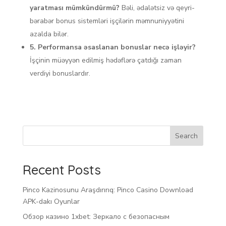
yaratması mümkündürmü?
Bəli, ədalətsiz və qeyri-
bərabər bonus sistemləri işçilərin məmnuniyyətini
azalda bilər.
5. Performansa əsaslanan bonuslar necə işləyir?
İşçinin müəyyən edilmiş hədəflərə çatdığı zaman
verdiyi bonuslardır.
Search
Recent Posts
Pinco Kazinosunu Araşdırırıq: Pinco Casino Download
APK-dakı Oyunlar
Обзор казино 1xbet: Зеркало с безопасным