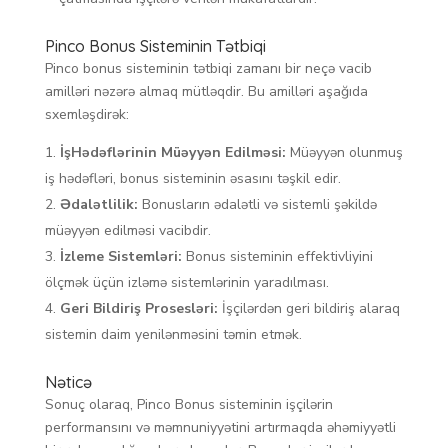
Pinco Bonus Sisteminin Tətbiqi
Pinco bonus sisteminin tətbiqi zamanı bir neçə vacib
amilləri nəzərə almaq mütləqdir. Bu amilləri aşağıda
sxemləşdirək:
İşHədəflərinin Müəyyən Edilməsi:
Müəyyən olunmuş
iş hədəfləri, bonus sisteminin əsasını təşkil edir.
Ədalətlilik:
Bonusların ədalətli və sistemli şəkildə
müəyyən edilməsi vacibdir.
İzleme Sistemləri:
Bonus sisteminin effektivliyini
ölçmək üçün izləmə sistemlərinin yaradılması.
Geri Bildiriş Prosesləri:
İşçilərdən geri bildiriş alaraq
sistemin daim yenilənməsini təmin etmək.
Nəticə
Sonuç olaraq, Pinco Bonus sisteminin işçilərin
performansını və məmnuniyyətini artırmaqda əhəmiyyətli