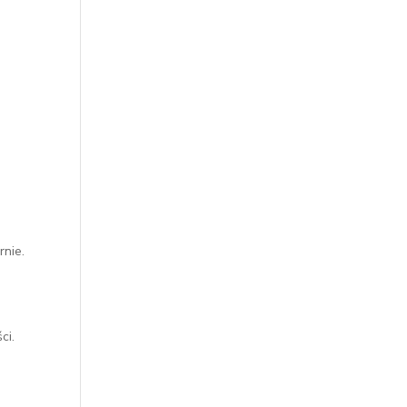
rnie.
ci.