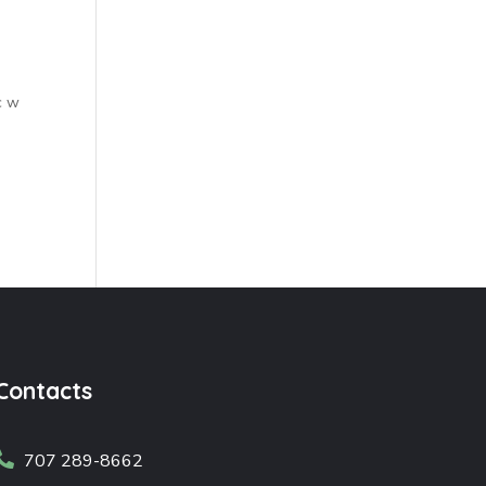
c w
Contacts

707 289-8662