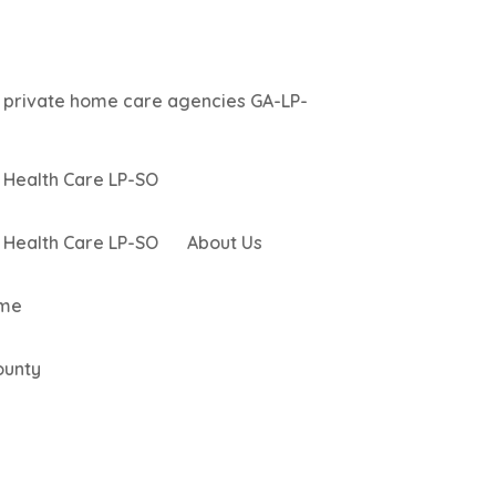
 | private home care agencies GA-LP-
 Health Care LP-SO
e Health Care LP-SO
About Us
me
ounty