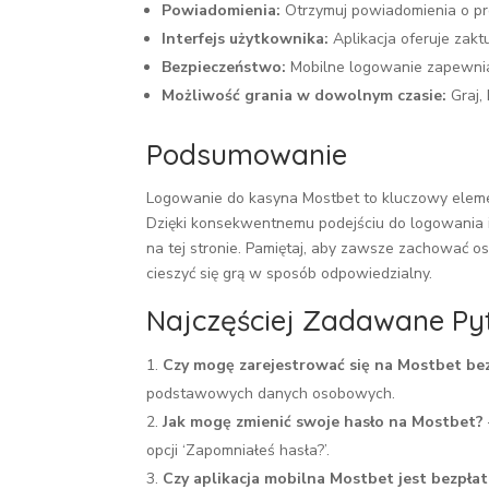
Powiadomienia:
Otrzymuj powiadomienia o pr
Interfejs użytkownika:
Aplikacja oferuje zakt
Bezpieczeństwo:
Mobilne logowanie zapewnia
Możliwość grania w dowolnym czasie:
Graj, 
Podsumowanie
Logowanie do kasyna Mostbet to kluczowy elemen
Dzięki konsekwentnemu podejściu do logowania i
na tej stronie. Pamiętaj, aby zawsze zachować os
cieszyć się grą w sposób odpowiedzialny.
Najczęściej Zadawane Py
Czy mogę zarejestrować się na Mostbet b
podstawowych danych osobowych.
Jak mogę zmienić swoje hasło na Mostbet?
opcji ‘Zapomniałeś hasła?’.
Czy aplikacja mobilna Mostbet jest bezpła