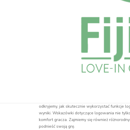
Podnieś Swoją Grę z
Kasynie Mostbet
by
Joahan
|
Apr 18, 2026
|
Blog
Podnieś Swoją Grę z
Kasynie Mostbet
Kazino Mostbet to jedno z najpopularniejszych m
odkryjemy, jak skutecznie wykorzystać funkcje l
wyniki. Wskazówki dotyczące logowania nie tylko
komfort gracza. Zajmiemy się również różnorodnym
podnieść swoją grę.