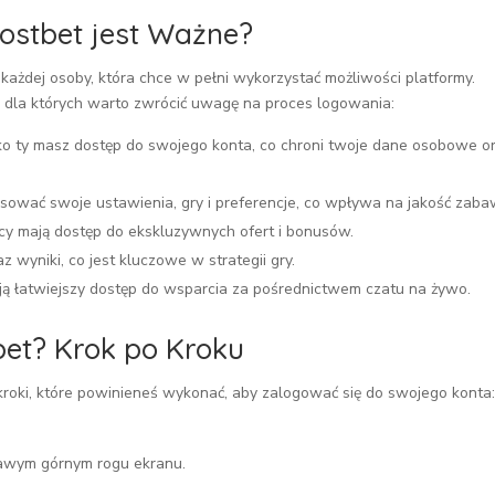
ostbet jest Ważne?
ażdej osoby, która chce w pełni wykorzystać możliwości platformy.
 dla których warto zwrócić uwagę na proces logowania:
o ty masz dostęp do swojego konta, co chroni twoje dane osobowe o
ować swoje ustawienia, gry i preferencje, co wpływa na jakość zaba
y mają dostęp do ekskluzywnych ofert i bonusów.
 wyniki, co jest kluczowe w strategii gry.
ą łatwiejszy dostęp do wsparcia za pośrednictwem czatu na żywo.
et? Krok po Kroku
kroki, które powinieneś wykonać, aby zalogować się do swojego konta
 prawym górnym rogu ekranu.