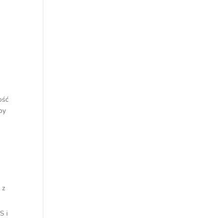
ość
by
a
 z
S i