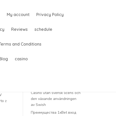
y
My account
Privacy Policy
Search
icy
Reviews
schedule
Recent Posts
Terms and Conditions
Pinco Kazinosunu Araşdırırıq:
Pinco Casino Download APK-
Blog
casino
dakı Oyunlar
Обзор казино 1xbet:
Зеркало с безопасным
соединением для надежных
ставок
.
Casino utan svensk licens och
W
den växande användningen
rto z
av Swish
Преимущества 1xBet вход