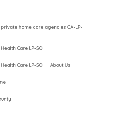
 | private home care agencies GA-LP-
 Health Care LP-SO
e Health Care LP-SO
About Us
me
ounty