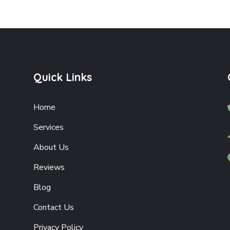
Quick Links
Home
Services
About Us
Reviews
Blog
Contact Us
Privacy Policy