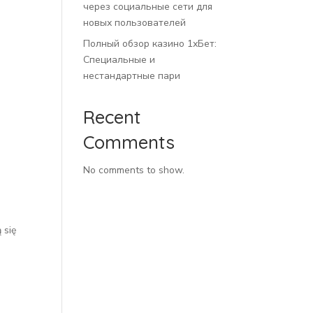
через социальные сети для
новых пользователей
Полный обзор казино 1хБет:
Специальные и
нестандартные пари
Recent
Comments
No comments to show.
 się