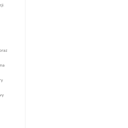
ji.
oraz
 na
ry
iwy