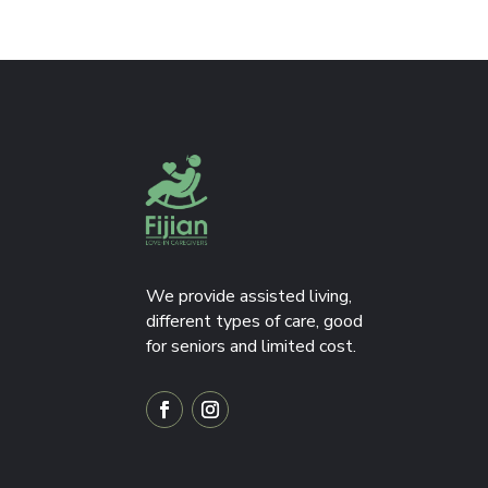
We provide assisted living,
different types of care, good
for seniors and limited cost.