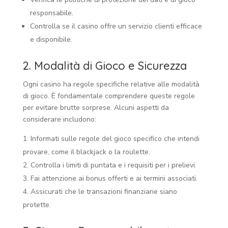
responsabile.
Controlla se il casino offre un servizio clienti efficace
e disponibile.
2. Modalità di Gioco e Sicurezza
Ogni casino ha regole specifiche relative alle modalità
di gioco. È fondamentale comprendere queste regole
per evitare brutte sorprese. Alcuni aspetti da
considerare includono:
Informati sulle regole del gioco specifico che intendi
provare, come il blackjack o la roulette.
Controlla i limiti di puntata e i requisiti per i prelievi.
Fai attenzione ai bonus offerti e ai termini associati.
Assicurati che le transazioni finanziarie siano
protette.