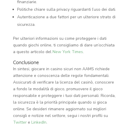
finanziarie.
Politiche chiare sulla privacy riguardanti l’uso dei dati.
Autenticazione a due fattori per un ulteriore strato di
sicurezza.
Per ulteriori informazioni su come proteggere i dati
quando giochi online, ti consigliamo di dare un’occhiata
a questo articolo del
New York Times
.
Conclusione
In sintesi, giocare in casino sicuri non AAMS richiede
attenzione e conoscenza delle regole fondamentali.
Assicurati di verificare la licenza del casinò, conoscere
a fondo le modalità di gioco, promuovere il gioco
responsabile e proteggere i tuoi dati personali. Ricorda,
la sicurezza è la priorità principale quando si gioca
online. Se desideri rimanere aggiornato sui migliori
consigli e notizie nel settore, segui i nostri profili su
Twitter
e
LinkedIn
.