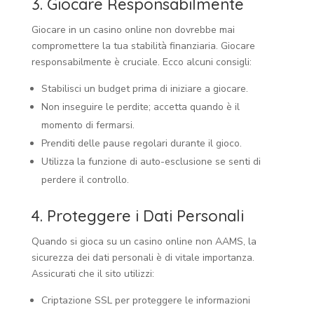
3. Giocare Responsabilmente
Giocare in un casino online non dovrebbe mai
compromettere la tua stabilità finanziaria. Giocare
responsabilmente è cruciale. Ecco alcuni consigli:
Stabilisci un budget prima di iniziare a giocare.
Non inseguire le perdite; accetta quando è il
momento di fermarsi.
Prenditi delle pause regolari durante il gioco.
Utilizza la funzione di auto-esclusione se senti di
perdere il controllo.
4. Proteggere i Dati Personali
Quando si gioca su un casino online non AAMS, la
sicurezza dei dati personali è di vitale importanza.
Assicurati che il sito utilizzi:
Criptazione SSL per proteggere le informazioni