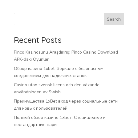
Search
Recent Posts
Pinco Kazinosunu Araşdırırıq: Pinco Casino Download
APK-dakı Oyunlar
Обзор казино 1xbet: Зеркало с безопасным
соединением для надежных ставок
Casino utan svensk licens och den växande
användningen av Swish
Преимущества 1xBet вход через социальные сети
для новых пользователей
Полный обзор казино 1хБет: Специальные и
нестандартные пари