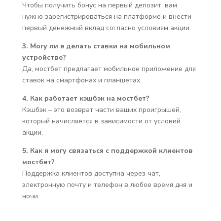
Чтобы получить бонус на первый депозит, вам
нужно зарегистрироваться на платформе и внести
первый денежный вклад согласно условиям акции.
3. Могу ли я делать ставки на мобильном
устройстве?
Да, мостбет предлагает мобильное приложение для
ставок на смартфонах и планшетах.
4. Как работает кэшбэк на мостбет?
Кэшбэк – это возврат части ваших проигрышей,
который начисляется в зависимости от условий
акции.
5. Как я могу связаться с поддержкой клиентов
мостбет?
Поддержка клиентов доступна через чат,
электронную почту и телефон в любое время дня и
ночи.