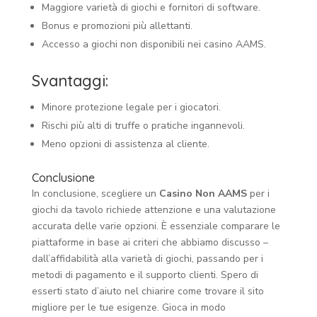
Maggiore varietà di giochi e fornitori di software.
Bonus e promozioni più allettanti.
Accesso a giochi non disponibili nei casino AAMS.
Svantaggi:
Minore protezione legale per i giocatori.
Rischi più alti di truffe o pratiche ingannevoli.
Meno opzioni di assistenza al cliente.
Conclusione
In conclusione, scegliere un
Casino Non AAMS
per i
giochi da tavolo richiede attenzione e una valutazione
accurata delle varie opzioni. È essenziale comparare le
piattaforme in base ai criteri che abbiamo discusso –
dall’affidabilità alla varietà di giochi, passando per i
metodi di pagamento e il supporto clienti. Spero di
esserti stato d’aiuto nel chiarire come trovare il sito
migliore per le tue esigenze. Gioca in modo