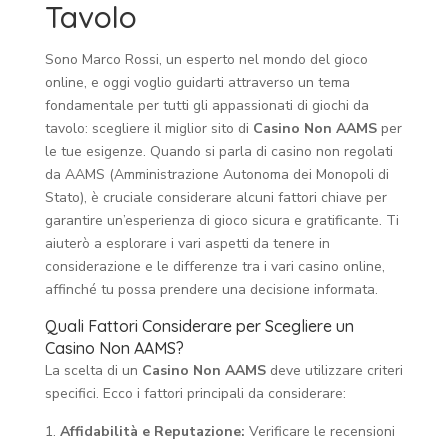
Tavolo
Sono Marco Rossi, un esperto nel mondo del gioco
online, e oggi voglio guidarti attraverso un tema
fondamentale per tutti gli appassionati di giochi da
tavolo: scegliere il miglior sito di
Casino Non AAMS
per
le tue esigenze. Quando si parla di casino non regolati
da AAMS (Amministrazione Autonoma dei Monopoli di
Stato), è cruciale considerare alcuni fattori chiave per
garantire un’esperienza di gioco sicura e gratificante. Ti
aiuterò a esplorare i vari aspetti da tenere in
considerazione e le differenze tra i vari casino online,
affinché tu possa prendere una decisione informata.
Quali Fattori Considerare per Scegliere un
Casino Non AAMS?
La scelta di un
Casino Non AAMS
deve utilizzare criteri
specifici. Ecco i fattori principali da considerare:
Affidabilità e Reputazione:
Verificare le recensioni