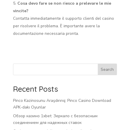
Cosa devo fare se non riesco a prelevare le mie
vincite?
Contatta immediatamente il supporto clienti del casino
per risolvere il problema. È importante avere la
documentazione necessaria pronta.
Search
Recent Posts
Pinco Kazinosunu Araşdırırıq: Pinco Casino Download
APK-dakı Oyunlar
Обзор казино 1xbet: Зеркало с безопасным
соединением для надежных ставок