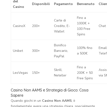
del
Disponibili
Pagamento
Benvenuto
Clien
Casino
Fino a
Carte di
1000€ +
CasinoX
200+
Credito, E-
Chat 
100 Free
Wallet
Spins
Bonifico
100% fino
Email
Unibet
300+
Bancario,
a 500€
Tele
PayPal
Fino a
Skrill,
Assis
LeoVegas
150+
200€ + 50
Neteller
via 
Free Spins
Casino Non AAMS e Strategia di Gioco: Cosa
Sapere
Quando giochi in un
Casino Non AAMS
, è
fondamentale avere una strategia chiara, specialmente