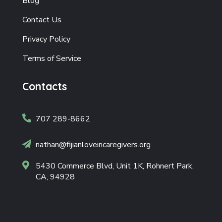
Blog
Contact Us
Privacy Policy
Terms of Service
Contacts

707 289-8662

nathan@fijianloveincaregivers.org

5430 Commerce Blvd, Unit 1K, Rohnert Park,
CA, 94928