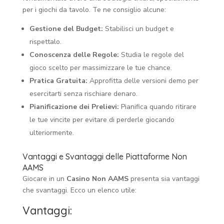
per i giochi da tavolo. Te ne consiglio alcune:
Gestione del Budget:
Stabilisci un budget e
rispettalo.
Conoscenza delle Regole:
Studia le regole del
gioco scelto per massimizzare le tue chance.
Pratica Gratuita:
Approfitta delle versioni demo per
esercitarti senza rischiare denaro.
Pianificazione dei Prelievi:
Pianifica quando ritirare
le tue vincite per evitare di perderle giocando
ulteriormente.
Vantaggi e Svantaggi delle Piattaforme Non
AAMS
Giocare in un
Casino Non AAMS
presenta sia vantaggi
che svantaggi. Ecco un elenco utile:
Vantaggi: