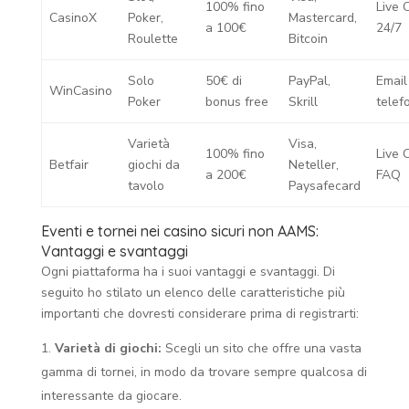
100% fino
Live 
CasinoX
Poker,
Mastercard,
a 100€
24/7
Roulette
Bitcoin
Solo
50€ di
PayPal,
Email
WinCasino
Poker
bonus free
Skrill
telef
Varietà
Visa,
100% fino
Live 
Betfair
giochi da
Neteller,
a 200€
FAQ
tavolo
Paysafecard
Eventi e tornei nei casino sicuri non AAMS:
Vantaggi e svantaggi
Ogni piattaforma ha i suoi vantaggi e svantaggi. Di
seguito ho stilato un elenco delle caratteristiche più
importanti che dovresti considerare prima di registrarti:
Varietà di giochi:
Scegli un sito che offre una vasta
gamma di tornei, in modo da trovare sempre qualcosa di
interessante da giocare.