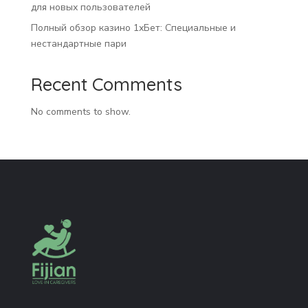
для новых пользователей
Полный обзор казино 1хБет: Специальные и
нестандартные пари
Recent Comments
No comments to show.