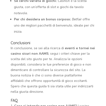
Se cerchi varietà di giochi:
CasinoX
è la scelta
giusta, con un’offerta di slot e giochi da tavolo
notevole.
Per chi desidera un bonus corposo:
Betfair
offre
uno dei migliori pacchetti di benvenuto, ideale per chi
inizia.
Conclusioni
In conclusione, se sei alla ricerca di
eventi e tornei nei
casino sicuri non AAMS
, segui i criteri chiave per la
scelta del sito giusto per te. Analizza le opzioni
disponibili, considera le tue preferenze di gioco e non
dimenticare di controllare la sicurezza del sito. La
buona notizia è che ci sono diverse piattaforme
affidabili che offrono opportunità di gioco eccitanti.
Spero che questa guida ti sia stata utile per indirizzarti
nella giusta direzione.
FAQ
Cosa si intende per casino non AAMS?
I casino