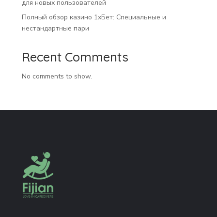
для новых пользователей
Полный обзор казино 1хБет: Специальные и
нестандартные пари
Recent Comments
No comments to show.