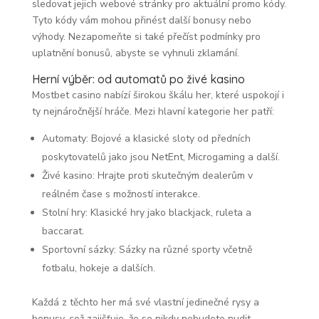
sledovat jejich webové stránky pro aktuální promo kódy.
Tyto kódy vám mohou přinést další bonusy nebo
výhody. Nezapomeňte si také přečíst podmínky pro
uplatnění bonusů, abyste se vyhnuli zklamání.
Herní výběr: od automatů po živé kasino
Mostbet casino nabízí širokou škálu her, které uspokojí i
ty nejnáročnější hráče. Mezi hlavní kategorie her patří:
Automaty: Bojové a klasické sloty od předních
poskytovatelů jako jsou NetEnt, Microgaming a další.
Živé kasino: Hrajte proti skutečným dealerům v
reálném čase s možností interakce.
Stolní hry: Klasické hry jako blackjack, ruleta a
baccarat.
Sportovní sázky: Sázky na různé sporty včetně
fotbalu, hokeje a dalších.
Každá z těchto her má své vlastní jedinečné rysy a
bonusy, což zajišťuje, že se nikdy nebudete nudit.