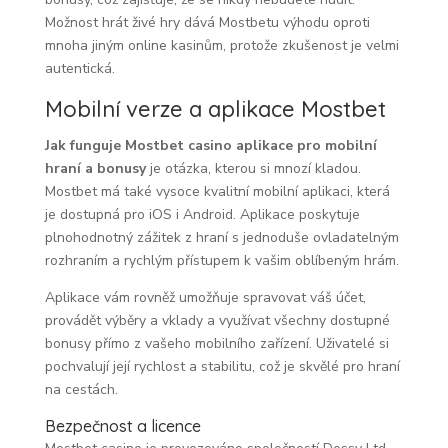
Možnost hrát živé hry dává Mostbetu výhodu oproti
mnoha jiným online kasinům, protože zkušenost je velmi
autentická.
Mobilní verze a aplikace Mostbet
Jak funguje Mostbet casino aplikace pro mobilní
hraní a bonusy
je otázka, kterou si mnozí kladou.
Mostbet má také vysoce kvalitní mobilní aplikaci, která
je dostupná pro iOS i Android. Aplikace poskytuje
plnohodnotný zážitek z hraní s jednoduše ovladatelným
rozhraním a rychlým přístupem k vašim oblíbeným hrám.
Aplikace vám rovněž umožňuje spravovat váš účet,
provádět výběry a vklady a využívat všechny dostupné
bonusy přímo z vašeho mobilního zařízení. Uživatelé si
pochvalují její rychlost a stabilitu, což je skvělé pro hraní
na cestách.
Bezpečnost a licence