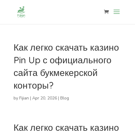
Как легко скачать казино
Pin Up с официального
сайта букмекерской
конторы?
by
Fijian
|
Apr 20, 2026
|
Blog
Как легко скачать казино