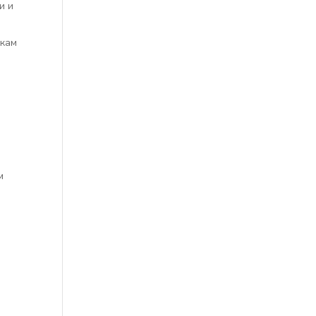
и и
вкам
м