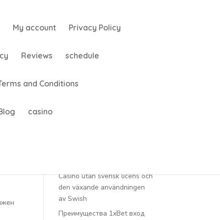
y
My account
Privacy Policy
Search
icy
Reviews
schedule
Recent Posts
Terms and Conditions
Pinco Kazinosunu Araşdırırıq:
Pinco Casino Download APK-
Blog
casino
dakı Oyunlar
Обзор казино 1xbet:
Зеркало с безопасным
соединением для надежных
ставок
тся
Casino utan svensk licens och
den växande användningen
av Swish
лжен
Преимущества 1xBet вход