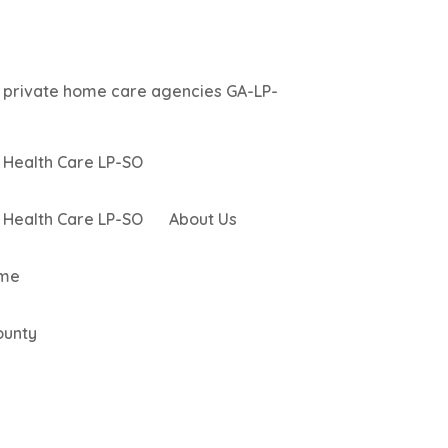
 | private home care agencies GA-LP-
 Health Care LP-SO
e Health Care LP-SO
About Us
me
ounty