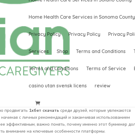
Home Health Care Services in Sonoma Count
скачать среди своих друзей-
Privacy Policy
Privacy Policy
Privacy Pol
Services
Shop
Terms and Conditions
Terms and Conditions
Terms of Service
скачать среди своих друзей-
casino utan svensk licens
review
олее популярными, и одним из самых известных букмекеров являе
ьно продвигать
1хбет скачать
среди друзей, которые увлекаются
 начиная с личных рекомендаций и заканчивая использованием
лее эффективным, важно понять, почему именно этот букмекер до
ить внимание на ключевые особенности платформы.