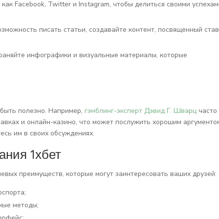
ак Facebook, Twitter и Instagram, чтобы делиться своими успехам
возможность писать статьи, создавайте контент, посвященный ста
раняйте инфографики и визуальные материалы, которые
 быть полезно. Например,
гэмблинг-эксперт Дэвид Г. Шварц
часто
тавках и онлайн-казино, что может послужить хорошим аргументо
тесь им в своих обсуждениях.
ания 1хбет
чевых преимуществ, которые могут заинтересовать ваших друзей:
рспорта;
ные методы;
ерфейс;