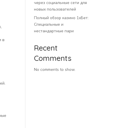
через социальные сети для
новых пользователей
Полный обзор казино 1хБет:
Специальные и
,
нестандартные пари
и в
Recent
Comments
No comments to show.
ей.
вные