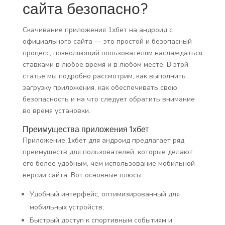
сайта безопасно?
Скачивание приложения 1хбет на андроид с
официального сайта — это простой и безопасный
процесс, позволяющий пользователям наслаждаться
ставками в любое время и в любом месте. В этой
статье мы подробно рассмотрим, как выполнить
загрузку приложения, как обеспечивать свою
безопасность и на что следует обратить внимание
во время установки.
Преимущества приложения 1хбет
Приложение 1хбет для андроид предлагает ряд
преимуществ для пользователей, которые делают
его более удобным, чем использование мобильной
версии сайта. Вот основные плюсы:
Удобный интерфейс, оптимизированный для
мобильных устройств;
Быстрый доступ к спортивным событиям и