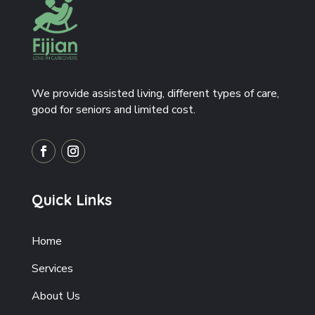
We provide assisted living, different types of care,
good for seniors and limited cost.
Quick Links
Home
Services
About Us