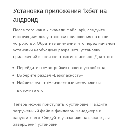
Установка приложения 1хбет на
андроид
После того как вы скачали файл .apk, следуйте
инструкциям для установки приложения на ваше
устройство. Обратите внимание, что перед началом
установки необходимо разрешить установку
приложений из неизвестных источников. Для этого:
Перейдите в «Настройки» вашего устройства;
Выберите раздел «Безопасность»;
Найдите пункт «Неизвестные источники» и
включите его.
Теперь можно приступать к установке. Найдите
загруженный файл в файловом менеджере и
запустите его. Следуйте указаниям на экране для
завершения установки.