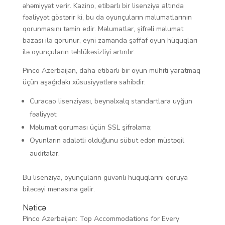
əhəmiyyət verir. Kazino, etibarlı bir lisenziya altında
fəaliyyət göstərir ki, bu da oyunçuların məlumatlarının
qorunmasını təmin edir. Məlumatlar, şifrəli məlumat
bazası ilə qorunur, eyni zamanda şəffaf oyun hüquqları
ilə oyunçuların təhlükəsizliyi artırılır.
Pinco Azerbaijan, daha etibarlı bir oyun mühiti yaratmaq
üçün aşağıdakı xüsusiyyətlərə sahibdir:
Curacao lisenziyası, beynəlxalq standartlara uyğun
fəaliyyət;
Məlumat qoruması üçün SSL şifrələmə;
Oyunların ədalətli olduğunu sübut edən müstəqil
auditalar.
Bu lisenziya, oyunçuların güvənli hüquqlarını qoruya
biləcəyi mənasına gəlir.
Nəticə
Pinco Azerbaijan: Top Accommodations for Every