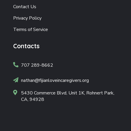
Contact Us
Privacy Policy
Terms of Service
Contacts

707 289-8662

nathan@fijianloveincaregivers.org

5430 Commerce Blvd, Unit 1K, Rohnert Park,
CA, 94928