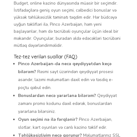
Budget, online kazino dünyasında müasir bir seçimdir.
İstifadəçilərə geniş oyun seçimi, cəlbedici bonuslar və
yüksək təhlükəsizlik təminatı təqdim edir. Hər büdcəyə
uyğun təklifləri ilə, Pinco Azerbaijan, həm yeni
başlayanlar, həm də təcrübəli oyunçular üçün ideal bir
məkandır. Oyunçular, buradan əldə edəcəkləri təcrübəni
mütləq dəyərləndirməlidir.
Tez-tez verilən suallar (FAQ)
Pinco Azerbaijan-da necə qeydiyyatdan keçə
bilərəm?
Rəsmi sayt üzərindən qeydiyyat prosesi
asandır, lazımi məlumatları daxil edin və təsdiq e-
poçtu qəbul edin.
Bonuslardan necə yararlana bilərəm?
Qeydiyyat
zamanı promo kodunu daxil edərək, bonuslardan
yararlana bilərsiniz.
Oyun seçimi nə ilə fərqlənir?
Pinco Azerbaijan,
slotlar, kart oyunları və canlı kazino təklif edir.
Təhlükəsizliyim necə qorunur?
Məlumatlarınız SSL