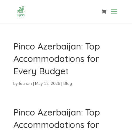
Pinco Azerbaijan: Top
Accommodations for
Every Budget
by
Joahan
|
May 12, 2026
|
Blog
Pinco Azerbaijan: Top
Accommodations for