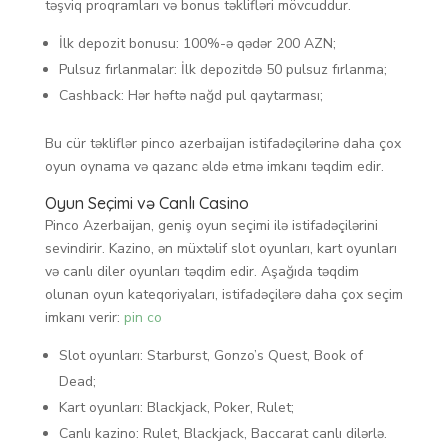
təşviq proqramları və bonus təklifləri mövcuddur.
İlk depozit bonusu: 100%-ə qədər 200 AZN;
Pulsuz fırlanmalar: İlk depozitdə 50 pulsuz fırlanma;
Cashback: Hər həftə nağd pul qaytarması;
Bu cür təkliflər pinco azerbaijan istifadəçilərinə daha çox
oyun oynama və qazanc əldə etmə imkanı təqdim edir.
Oyun Seçimi və Canlı Casino
Pinco Azerbaijan, geniş oyun seçimi ilə istifadəçilərini
sevindirir. Kazino, ən müxtəlif slot oyunları, kart oyunları
və canlı diler oyunları təqdim edir. Aşağıda təqdim
olunan oyun kateqoriyaları, istifadəçilərə daha çox seçim
imkanı verir:
pin co
Slot oyunları: Starburst, Gonzo’s Quest, Book of
Dead;
Kart oyunları: Blackjack, Poker, Rulet;
Canlı kazino: Rulet, Blackjack, Baccarat canlı dilərlə.