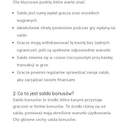
Oto kluczowe punkty, które warto znać:
Saldo jest sumą wpłat gracza oraz wszelkich
wygranych.
Jakiekolwiek straty poniesione podczas gry wpłyną na
saldo.
Gracze mogą withdrawować tę kwotę bez żadnych
ograniczeń, jeśli są spełnione odpowiednie warunki.
Saldo zmienia się w czasie rzeczywistym przy każdej
transakcji w grze.
Gracze powinni regularnie sprawdzać swoje saldo,
aby zarządzać swoimi finansami.
2. Co to jest saldo bonusów?
Saldo bonusów to środki, które kasyno przyznaje
graczom w formie bonusów. Te środki różnią się od
salda, ponieważ mają określone warunki użytkowania.
Oto główne cechy salda bonusów: