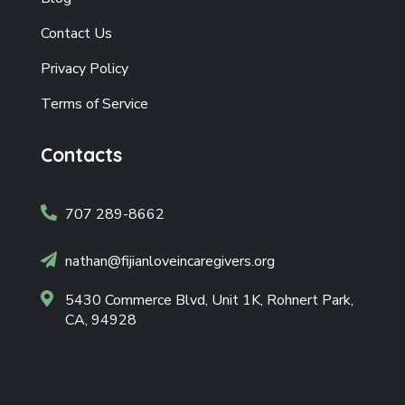
Contact Us
Privacy Policy
Terms of Service
Contacts

707 289-8662

nathan@fijianloveincaregivers.org

5430 Commerce Blvd, Unit 1K, Rohnert Park,
CA, 94928