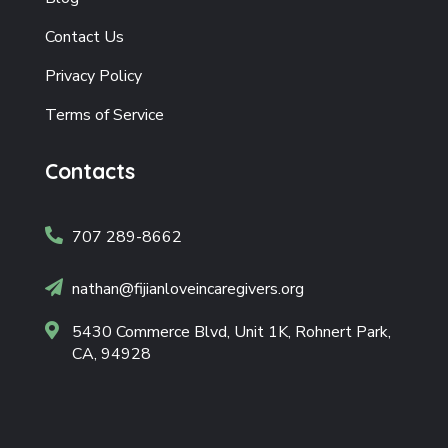
Contact Us
Privacy Policy
Terms of Service
Contacts

707 289-8662

nathan@fijianloveincaregivers.org

5430 Commerce Blvd, Unit 1K, Rohnert Park,
CA, 94928