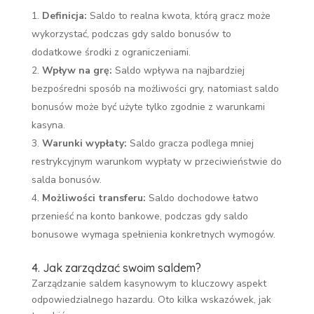
Definicja:
Saldo to realna kwota, którą gracz może
wykorzystać, podczas gdy saldo bonusów to
dodatkowe środki z ograniczeniami.
Wpływ na grę:
Saldo wpływa na najbardziej
bezpośredni sposób na możliwości gry, natomiast saldo
bonusów może być użyte tylko zgodnie z warunkami
kasyna.
Warunki wypłaty:
Saldo gracza podlega mniej
restrykcyjnym warunkom wypłaty w przeciwieństwie do
salda bonusów.
Możliwości transferu:
Saldo dochodowe łatwo
przenieść na konto bankowe, podczas gdy saldo
bonusowe wymaga spełnienia konkretnych wymogów.
4. Jak zarządzać swoim saldem?
Zarządzanie saldem kasynowym to kluczowy aspekt
odpowiedzialnego hazardu. Oto kilka wskazówek, jak