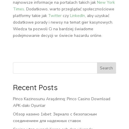
najnowsze informacje na portalach takich jak
New York
Times
. Dodatkowo, warto przeglądać społecznościowe
platformy takie jak
Twitter
czy
LinkedIn
, aby uzyskać
dodatkowe porady i newsy na temat gier kasynowych.
Wiedza ta pozwoli Ci na bardziej świadome
podejmowanie decyzji w świecie hazardu online.
Search
Recent Posts
Pinco Kazinosunu Araşdırırıq: Pinco Casino Download
APK-dakı Oyunlar
Обзор казино 1xbet: Зеркало с безопасным
соединением для надежных ставок