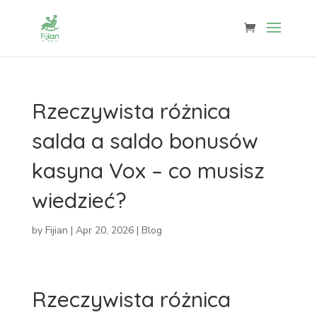
Rzeczywista różnica
salda a saldo bonusów
kasyna Vox – co musisz
wiedzieć?
by
Fijian
|
Apr 20, 2026
|
Blog
Rzeczywista różnica