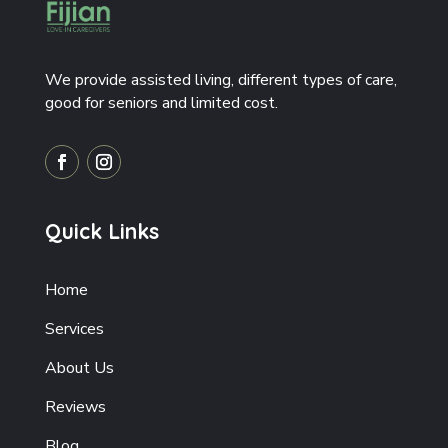
We provide assisted living, different types of care,
good for seniors and limited cost.
Quick Links
Home
Services
About Us
Reviews
Blog