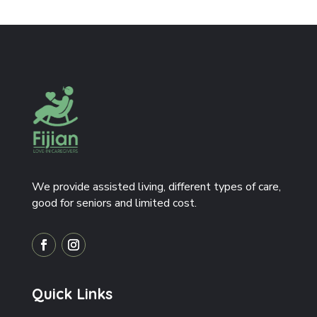
We provide assisted living, different types of care,
good for seniors and limited cost.
Quick Links