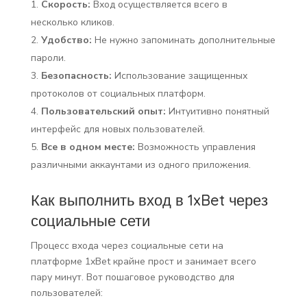
Скорость:
Вход осуществляется всего в
несколько кликов.
Удобство:
Не нужно запоминать дополнительные
пароли.
Безопасность:
Использование защищенных
протоколов от социальных платформ.
Пользовательский опыт:
Интуитивно понятный
интерфейс для новых пользователей.
Все в одном месте:
Возможность управления
различными аккаунтами из одного приложения.
Как выполнить вход в 1xBet через
социальные сети
Процесс входа через социальные сети на
платформе 1xBet крайне прост и занимает всего
пару минут. Вот пошаговое руководство для
пользователей: