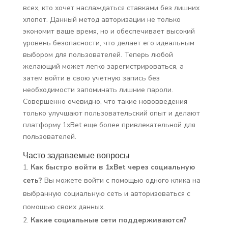
всех, кто хочет наслаждаться ставками без лишних
хлопот. Данный метод авторизации не только
экономит ваше время, но и обеспечивает высокий
уровень безопасности, что делает его идеальным
выбором для пользователей. Теперь любой
желающий может легко зарегистрироваться, а
затем войти в свою учетную запись без
необходимости запоминать лишние пароли.
Совершенно очевидно, что такие нововведения
только улучшают пользовательский опыт и делают
платформу 1xBet еще более привлекательной для
пользователей.
Часто задаваемые вопросы
Как быстро войти в 1xBet через социальную
сеть?
Вы можете войти с помощью одного клика на
выбранную социальную сеть и авторизоваться с
помощью своих данных.
Какие социальные сети поддерживаются?