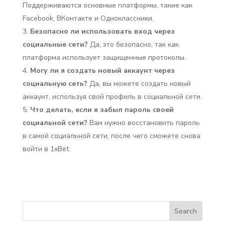
Поддерживаются основные платформы, такие как
Facebook, ВКонтакте и Одноклассники.
Безопасно ли использовать вход через
социальные сети?
Да, это безопасно, так как
платформа использует защищенные протоколы.
Могу ли я создать новый аккаунт через
социальную сеть?
Да, вы можете создать новый
аккаунт, используя свой профиль в социальной сети.
Что делать, если я забыл пароль своей
социальной сети?
Вам нужно восстановить пароль
в самой социальной сети, после чего сможете снова
войти в 1xBet.
Search