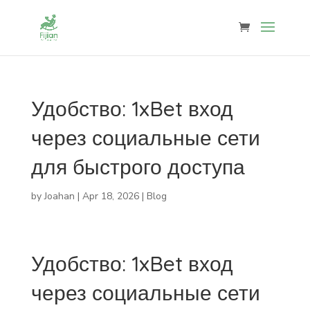
Удобство: 1xBet вход
через социальные сети
для быстрого доступа
by
Joahan
|
Apr 18, 2026
|
Blog
Удобство: 1xBet вход
через социальные сети