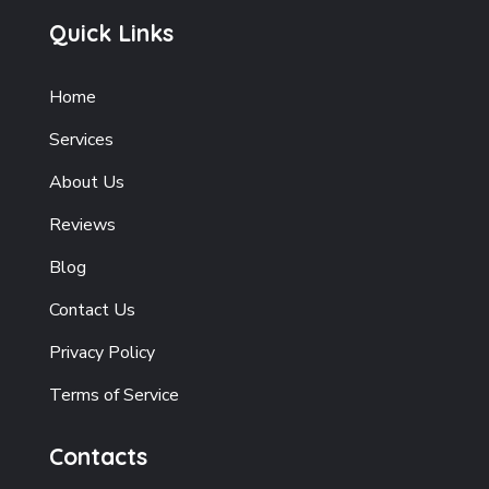
Quick Links
Home
Services
About Us
Reviews
Blog
Contact Us
Privacy Policy
Terms of Service
Contacts