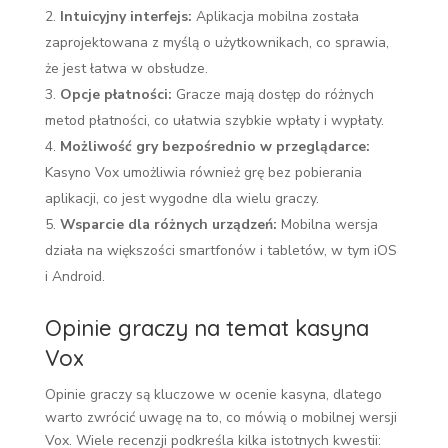
Intuicyjny interfejs:
Aplikacja mobilna została
zaprojektowana z myślą o użytkownikach, co sprawia,
że jest łatwa w obsłudze.
Opcje płatności:
Gracze mają dostęp do różnych
metod płatności, co ułatwia szybkie wpłaty i wypłaty.
Możliwość gry bezpośrednio w przeglądarce:
Kasyno Vox umożliwia również grę bez pobierania
aplikacji, co jest wygodne dla wielu graczy.
Wsparcie dla różnych urządzeń:
Mobilna wersja
działa na większości smartfonów i tabletów, w tym iOS
i Android.
Opinie graczy na temat kasyna
Vox
Opinie graczy są kluczowe w ocenie kasyna, dlatego
warto zwrócić uwagę na to, co mówią o mobilnej wersji
Vox. Wiele recenzji podkreśla kilka istotnych kwestii: