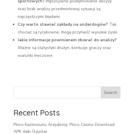
sportowych?
Impulsywne podejmowanie decyzji
oraz brak analizy przedmiotowej sytuacji są
najczęstszymi błędami.
Czy warto stawiać zakłady na underdogów?
Tak,
chociaż są ryzykowne, mogą przynieść wysokie zyski.
Jakie informacje powinienem zbierać do analizy?
Ważne są statystyki drużyn, kontuzje graczy oraz
warunki meczowe.
Search
Recent Posts
Pinco Kazinosunu Araşdırırıq: Pinco Casino Download
APK-dakı Oyunlar