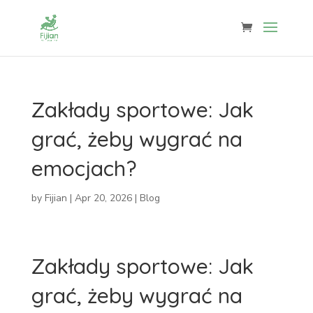
Zakłady sportowe: Jak
grać, żeby wygrać na
emocjach?
by
Fijian
|
Apr 20, 2026
|
Blog
Zakłady sportowe: Jak
grać, żeby wygrać na