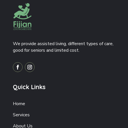
We provide assisted living, different types of care,
good for seniors and limited cost.
Quick Links
Home
Services
About Us